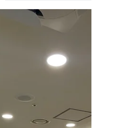
solafe
호주샵